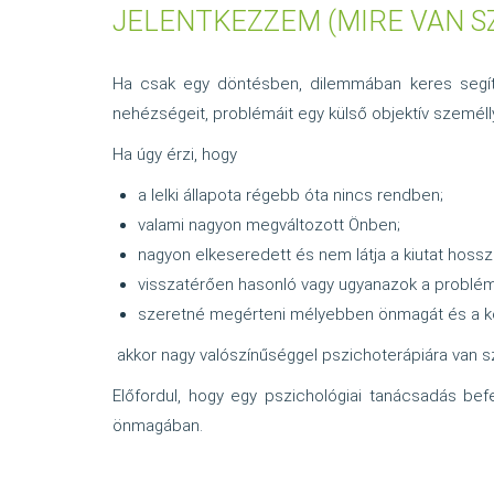
JELENTKEZZEM (MIRE VAN S
Ha csak egy döntésben, dilemmában keres segítség
nehézségeit, problémáit egy külső objektív személl
Ha úgy érzi, hogy
a lelki állapota régebb óta nincs rendben;
valami nagyon megváltozott Önben;
nagyon elkeseredett és nem látja a kiutat hossz
visszatérően hasonló vagy ugyanazok a problém
szeretné megérteni mélyebben önmagát és a k
akkor nagy valószínűséggel pszichoterápiára van 
Előfordul, hogy egy pszichológiai tanácsadás befe
önmagában.