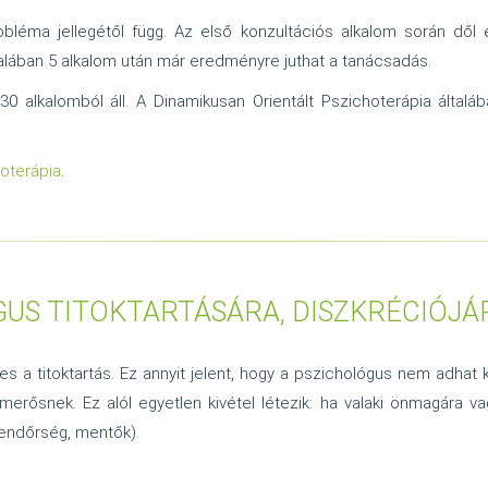
léma jellegétől függ. Az első konzultációs alkalom során dől el 
alában 5 alkalom után már eredményre juthat a tanácsadás.
0 alkalomból áll. A Dinamikusan Orientált Pszichoterápia általá
hoterápia
.
US TITOKTARTÁSÁRA, DISZKRÉCIÓJÁ
yes a titoktartás. Ez annyit jelent, hogy a pszichológus nem adha
merősnek. Ez alól egyetlen kivétel létezik: ha valaki önmagára 
(rendőrség, mentők).