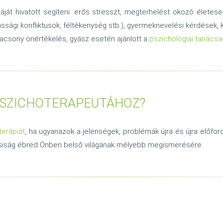
áját hivatott segíteni: erős stresszt, megterhelést okozó élete
assági konfliktusok, féltékenység stb.), gyermeknevelési kérdések,
lacsony önértékelés, gyász esetén ajánlott a
pszichológiai tanács
PSZICHOTERAPEUTÁHOZ?
terápiát
, ha ugyanazok a jelenségek, problémák újra és újra előfo
csiság ébred Önben belső világának mélyebb megismerésére.