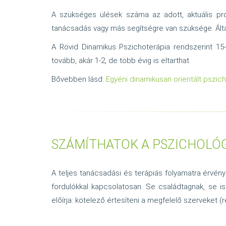
A szükséges ülések száma az adott, aktuális prob
tanácsadás vagy más segítségre van szüksége. Ált
A Rövid Dinamikus Pszichoterápia rendszerint 15-3
tovább, akár 1-2, de több évig is eltarthat.
Bővebben lásd:
Egyéni dinamikusan orientált pszic
SZÁMÍTHATOK A PSZICHOLÓG
A teljes tanácsadási és terápiás folyamatra érvén
fordulókkal kapcsolatosan. Se családtagnak, se is
előírja: kötelező értesíteni a megfelelő szerveket 