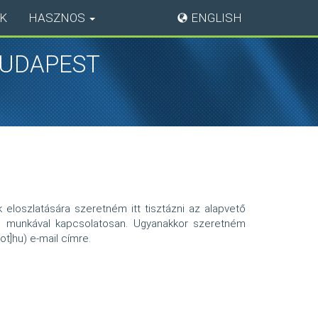
K
HASZNOS
ENGLISH
BUDAPEST
k eloszlatására szeretném itt tisztázni az alapvető
gus munkával kapcsolatosan. Ugyanakkor szeretném
ot]hu)
e-mail címre.