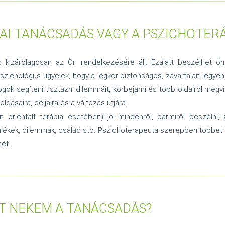
IAI TANÁCSADÁS VAGY A PSZICHOTERÁ
izárólagosan az Ön rendelkezésére áll. Ezalatt beszélhet önm
pszichológus ügyelek, hogy a légkör biztonságos, zavartalan legye
 fogok segíteni tisztázni dilemmáit, körbejárni és több oldalról m
ldásaira, céljaira és a változás útjára.
n orientált terápia esetében) jó mindenről, bármiről beszéln
mlékek, dilemmák, család stb. Pszichoterapeuta szerepben többet 
ét.
T NEKEM A TANÁCSADÁS?