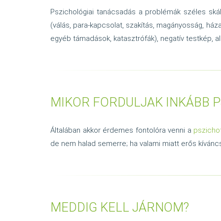
Pszichológiai tanácsadás a problémák széles skál
(válás, para-kapcsolat, szakítás, magányosság, ház
egyéb támadások, katasztrófák), negatív testkép, a
MIKOR FORDULJAK INKÁBB 
Általában akkor érdemes fontolóra venni a
pszicho
de nem halad semerre; ha valami miatt erős kíván
MEDDIG KELL JÁRNOM?