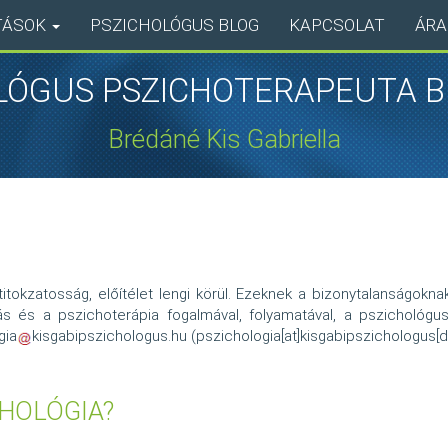
TÁSOK
PSZICHOLÓGUS BLOG
KAPCSOLAT
ÁRA
LÓGUS PSZICHOTERAPEUTA 
Brédáné Kis Gabriella
itokzatosság, előítélet lengi körül. Ezeknek a bizonytalanságokna
ás és a pszichoterápia fogalmával, folyamatával, a pszicholó
gia
kisgabipszichologus.hu
(pszichologia[at]kisgabipszichologus[d
CHOLÓGIA?