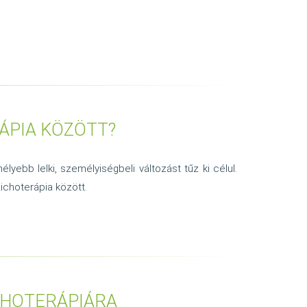
RÁPIA KÖZÖTT?
yebb lelki, személyiségbeli változást tűz ki célul.
choterápia között.
CHOTERÁPIÁRA