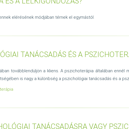
A ÉS A LELKIGONDOZÁS?
 ennek elérésének módjában térnek el egymástól.
LÓGIAI TANÁCSADÁS ÉS A PSZICHOTE
n továbblendüljön a kliens. A pszichoterápia általában ennél mél
égében is nagy a különbség a pszichológiai tanácsadás és a pszi
terápia
HOLÓGIAI TANÁCSADÁSRA VAGY PSZI