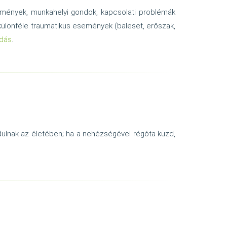
semények, munkahelyi gondok, kapcsolati problémák
 különféle traumatikus események (baleset, erőszak,
adás
.
rdulnak az életében; ha a nehézségével régóta küzd,