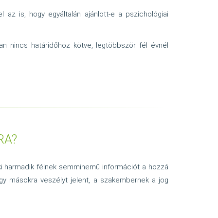
az is, hogy egyáltalán ajánlott-e a pszichológiai
ban nincs határidőhöz kötve, legtöbbször fél évnél
RA?
t ki harmadik félnek semminemű információt a hozzá
vagy másokra veszélyt jelent, a szakembernek a jog