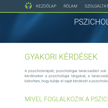
KEZDŐLAP
RÓLAM
SZOLGÁLTA
MAIN
Ugrás
NAVIGATION
PSZICHO
a
tartalomra
GYAKORI KÉRDÉSEK
A pszichoterápiát, pszichológiai tanácsadást sok t
kérdéseket a pszichológia tárgyával, a tanácsad
bátorítani, hogy küldje el saját kérdését a
pszicholo
MIVEL FOGLALKOZIK A PSZI