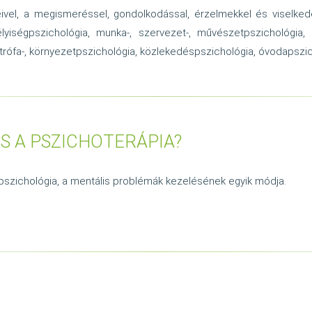
eivel, a megismeréssel, gondolkodással, érzelmekkel és viselked
élyiségpszichológia, munka-, szervezet-, művészetpszichológia, k
trófa-, környezetpszichológia, közlekedéspszichológia, óvodapszicho
S A PSZICHOTERÁPIA?
pszichológia, a mentális problémák kezelésének egyik módja.