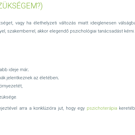
ZÜKSÉGEM?)
et, vagy ha élethelyzeti változás miatt ideiglenesen válságban
yel, szakemberrel, akkor elegendő pszichológiai tanácsadást kérni.
abb ideje már;
ák jelentkeznek az életében;
örnyezetét,
szüksége.
jeztével arra a konklúzióra jut, hogy egy
pszichoterápia
keretébe