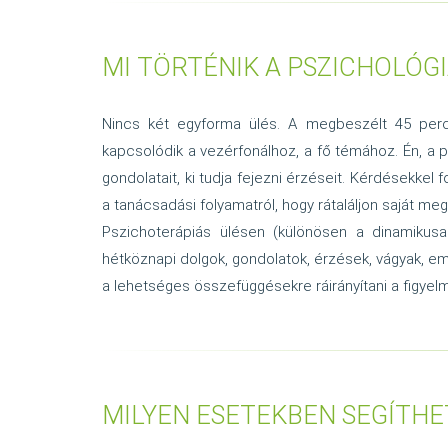
MI TÖRTÉNIK A PSZICHOLÓG
Nincs két egyforma ülés. A megbeszélt 45 perc k
kapcsolódik a vezérfonálhoz, a fő témához. Én, a 
gondolatait, ki tudja fejezni érzéseit. Kérdésekkel
a tanácsadási folyamatról, hogy rátaláljon saját mego
Pszichoterápiás ülésen (különösen a dinamikusa
hétköznapi dolgok, gondolatok, érzések, vágyak, e
a lehetséges összefüggésekre ráirányítani a figyelm
MILYEN ESETEKBEN SEGÍTHE