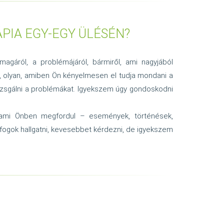
PIA EGY-EGY ÜLÉSÉN?
agáról, a problémájáról, bármiről, ami nagyjából
n, olyan, amiben Ön kényelmesen el tudja mondani a
egvizsgálni a problémákat. Igyekszem úgy gondoskodni
i, ami Önben megfordul – események, történések,
fogok hallgatni, kevesebbet kérdezni, de igyekszem