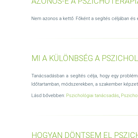
AZONOS-E A PSZICHOTERÁPI
Nem azonos a kettő. Főként a segítés céljában és
MI A KÜLÖNBSÉG A PSZICHO
Tanácsadásban a segítés célja, hogy egy problémába
Időtartamban, módszerekben, a szakember képzetts
Lásd bővebben:
Pszichológiai tanácsadás
,
Pszicho
HOGYAN DÖNTSEM EL PSZIC