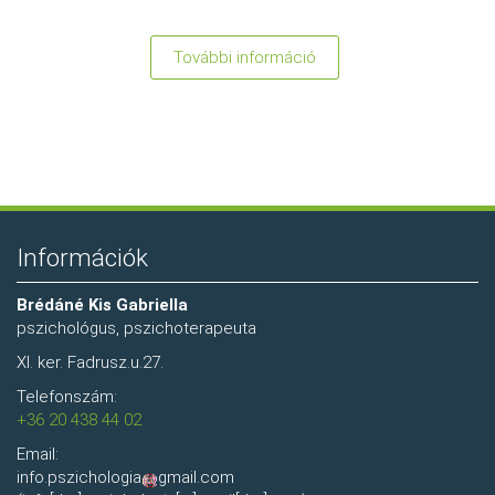
További információ
:
Alternatív
gyógyászat
és
a
pszichológus
-
Információk
mi
közük
Brédáné Kis Gabriella
egymáshoz?
pszichológus, pszichoterapeuta
XI. ker. Fadrusz.u.27.
Telefonszám:
+36 20 438 44 02
Email:
info.pszichologia
gmail.com