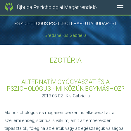
Újbuda Pszichológiai Magánrendelő
Navig
átkap
Ugrás
PSZICHOLÓGUS PSZICHOTERAPEUTA BUDAPEST
a
tartalomra
Brédáné Kis Gabriella
EZOTÉRIA
ALTERNATÍV GYÓGYÁSZAT ÉS A
PSZICHOLÓGUS - MI KÖZÜK EGYMÁSHOZ?
2013-03-02 | Kis Gabriella
Ma pszichológus és magánemberként is elképeszt az a
szellemi éhség, spirituális vákum, amit az emberekben
tapasztalok, főleg ha az életük vagy az egészségük válságba