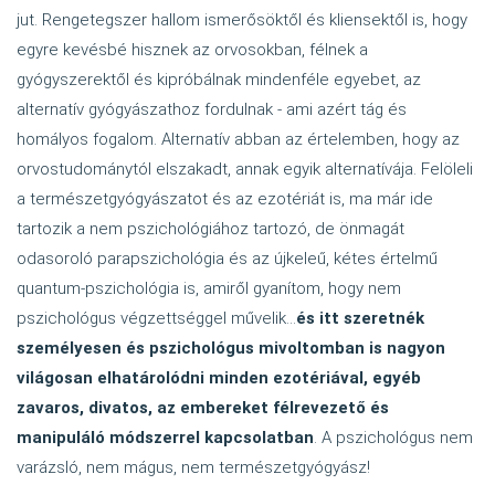
jut. Rengetegszer hallom ismerősöktől és kliensektől is, hogy
egyre kevésbé hisznek az orvosokban, félnek a
gyógyszerektől és kipróbálnak mindenféle egyebet, az
alternatív gyógyászathoz fordulnak - ami azért tág és
homályos fogalom. Alternatív abban az értelemben, hogy az
orvostudománytól elszakadt, annak egyik alternatívája. Felöleli
a természetgyógyászatot és az ezotériát is, ma már ide
tartozik a nem pszichológiához tartozó, de önmagát
odasoroló parapszichológia és az újkeleű, kétes értelmű
quantum-pszichológia is, amiről gyanítom, hogy nem
pszichológus végzettséggel művelik…
és itt szeretnék
személyesen és pszichológus mivoltomban is nagyon
világosan elhatárolódni minden ezotériával, egyéb
zavaros, divatos, az embereket félrevezető és
manipuláló módszerrel kapcsolatban
. A pszichológus nem
varázsló, nem mágus, nem természetgyógyász!