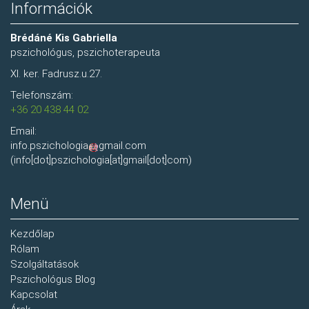
Információk
Brédáné Kis Gabriella
pszichológus, pszichoterapeuta
XI. ker. Fadrusz.u.27.
Telefonszám:
+36 20 438 44 02
Email:
info.pszichologia
gmail.com
(info[dot]pszichologia[at]gmail[dot]com)
Menü
Kezdőlap
Rólam
Szolgáltatások
Pszichológus Blog
Kapcsolat