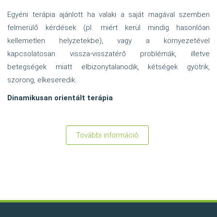
Egyéni terápia ajánlott ha valaki a saját magával szemben
felmerülő kérdések (pl. miért kerül mindig hasonlóan
kellemetlen helyzetekbe), vagy a környezetével
kapcsolatosan vissza-visszatérő problémák, illetve
betegségek miatt elbizonytalanodik, kétségek gyötrik,
szorong, elkeseredik.
Dinamikusan orientált terápia
További információ
:
Egyéni
dinamikusan
orientált
pszichoterápia