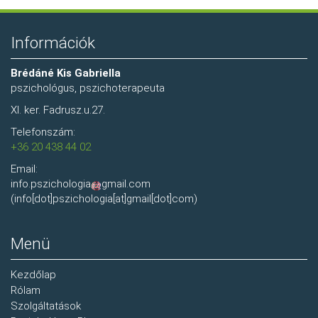
Információk
Brédáné Kis Gabriella
pszichológus, pszichoterapeuta
XI. ker. Fadrusz.u.27.
Telefonszám:
+36 20 438 44 02
Email:
info.pszichologia
gmail.com
(info[dot]pszichologia[at]gmail[dot]com)
Menü
Kezdőlap
Rólam
Szolgáltatások