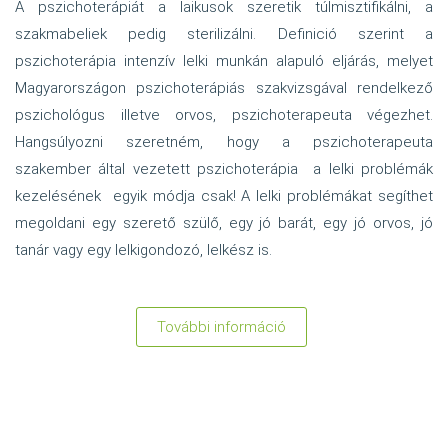
A pszichoterápiát a laikusok szeretik túlmisztifikálni, a
szakmabeliek pedig sterilizálni. Definició szerint a
pszichoterápia intenzív lelki munkán alapuló eljárás, melyet
Magyarországon pszichoterápiás szakvizsgával rendelkező
pszichológus illetve orvos, pszichoterapeuta végezhet.
Hangsúlyozni szeretném, hogy a pszichoterapeuta
szakember által vezetett pszichoterápia a lelki problémák
kezelésének egyik módja csak! A lelki problémákat segíthet
megoldani egy szerető szülő, egy jó barát, egy jó orvos, jó
tanár vagy egy lelkigondozó, lelkész is.
További információ
:
Pszichoterápia