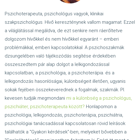
Pszichoterapeuta, pszichológus vagyok, klinikai
szakpszichológus. Hívő kereszténynek vallom magamat. Ezzel
a világlátással megáldva, de ezt senkire nem ráerőltetve
dolgozom hívőkkel és nem hívőkkel egyaránt – emberi
problémákkal, emberi kapcsolatokkal. A pszichoszakmák
dzsungelében való tájékozódás segítése érdekében
összeszedtem pár alap dolgot a lelkigondozással
kapcsolatban, a pszichológia, a pszichoterápia. és a
lelkigondozás hasonlóságai, különbségeit illetően, ugyanis
sokak fejében összekeverednek a fogalmak, szakmák. Pl.
kevesen tudják megmondani
mi a különbség a pszichológus,
pszichiáter, pszichoterapeuta között?
Honlapomon a
pszichológia, lelkigondozás, pszichoterápia, pszichiátria,
pszichológiai tanácsadással kapcsolatosan rövid leírások
találhatók a "Gyakori kérdések"-ben, melyeket bővebben a