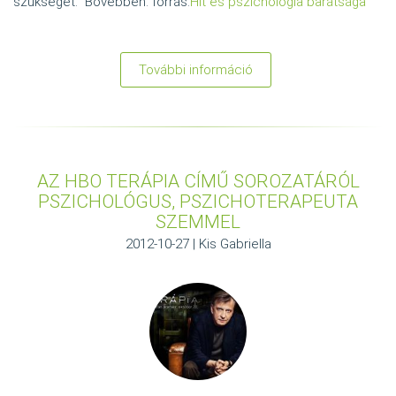
szükségét." Bővebben: forrás:
Hit és pszichológia barátsága
További információ
:
Keresztyén
pszichológus?
Hit
és
AZ HBO TERÁPIA CÍMŰ SOROZATÁRÓL
pszichológia?
PSZICHOLÓGUS, PSZICHOTERAPEUTA
SZEMMEL
2012-10-27 | Kis Gabriella