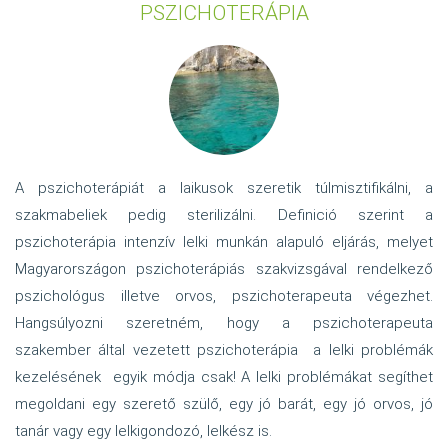
PSZICHOTERÁPIA
sorozatáról
pszichológus,
pszichoterapeuta
szemmel
A pszichoterápiát a laikusok szeretik túlmisztifikálni, a
szakmabeliek pedig sterilizálni. Definició szerint a
pszichoterápia intenzív lelki munkán alapuló eljárás, melyet
Magyarországon pszichoterápiás szakvizsgával rendelkező
pszichológus illetve orvos, pszichoterapeuta végezhet.
Hangsúlyozni szeretném, hogy a pszichoterapeuta
szakember által vezetett pszichoterápia a lelki problémák
kezelésének egyik módja csak! A lelki problémákat segíthet
megoldani egy szerető szülő, egy jó barát, egy jó orvos, jó
tanár vagy egy lelkigondozó, lelkész is.