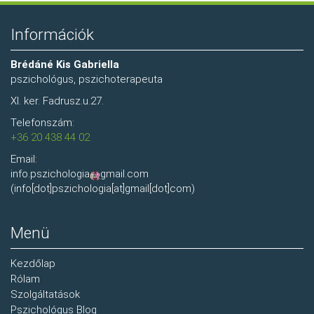
pszichoterapeutát,
pszichiátert?
Információk
Brédáné Kis Gabriella
pszichológus, pszichoterapeuta
XI. ker. Fadrusz.u.27.
Telefonszám:
+36 20 438 44 02
Email:
info.pszichologia
gmail.com
(info[dot]pszichologia[at]gmail[dot]com)
Menü
Kezdőlap
Rólam
Szolgáltatások
Pszichológus Blog