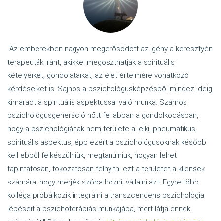
"Az emberekben nagyon megerősödött az igény a keresztyén
terapeuták iránt, akikkel megoszthatják a spirituális
kételyeiket, gondolataikat, az élet értelmére vonatkozó
kérdéseiket is. Sajnos a pszichológusképzésből mindez ideig
kimaradt a spirituális aspektussal való munka. Számos
pszichológusgeneráció nőtt fel abban a gondolkodásban,
hogy a pszichológiának nem területe a lelki, pneumatikus,
spirituális aspektus, épp ezért a pszichológusoknak később
kell ebből felkészülniük, megtanulniuk, hogyan lehet
tapintatosan, fokozatosan felnyitni ezt a területet a kliensek
számára, hogy merjék szóba hozni, vállalni azt. Egyre több
kolléga próbálkozik integrálni a transzcendens pszichológia
lépéseit a pszichoterápiás munkájába, mert látja ennek