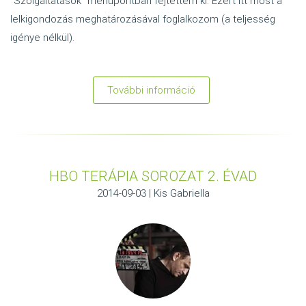
"Szolgáltatások" menüpontban fejtettem ki. Ezért itt most a
lelkigondozás meghatározásával foglalkozom (a teljesség
igénye nélkül).
További információ
:
Lelkigondozás
és
pszichoszakmák
HBO TERÁPIA SOROZAT 2. ÉVAD
2014-09-03 | Kis Gabriella