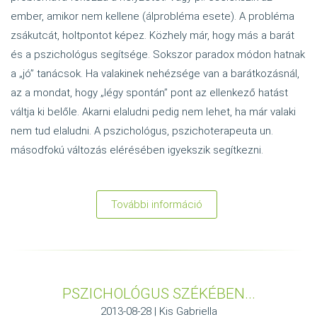
ember, amikor nem kellene (álprobléma esete). A probléma
zsákutcát, holtpontot képez. Közhely már, hogy más a barát
és a pszichológus segítsége. Sokszor paradox módon hatnak
a „jó” tanácsok. Ha valakinek nehézsége van a barátkozásnál,
az a mondat, hogy „légy spontán” pont az ellenkező hatást
váltja ki belőle. Akarni elaludni pedig nem lehet, ha már valaki
nem tud elaludni. A pszichológus, pszichoterapeuta un.
másodfokú változás elérésében igyekszik segítkezni.
További információ
:
A
változás
pszichológus,
pszichoterapeuta
PSZICHOLÓGUS SZÉKÉBEN...
szemszögből
2013-08-28 | Kis Gabriella