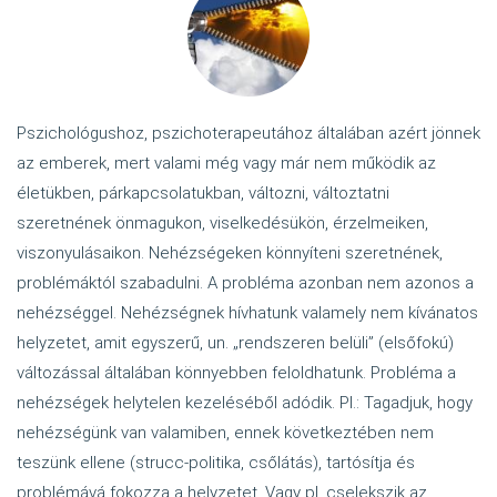
Pszichológushoz, pszichoterapeutához általában azért jönnek
az emberek, mert valami még vagy már nem működik az
életükben, párkapcsolatukban, változni, változtatni
szeretnének önmagukon, viselkedésükön, érzelmeiken,
viszonyulásaikon. Nehézségeken könnyíteni szeretnének,
problémáktól szabadulni. A probléma azonban nem azonos a
nehézséggel. Nehézségnek hívhatunk valamely nem kívánatos
helyzetet, amit egyszerű, un. „rendszeren belüli” (elsőfokú)
változással általában könnyebben feloldhatunk. Probléma a
nehézségek helytelen kezeléséből adódik. Pl.: Tagadjuk, hogy
nehézségünk van valamiben, ennek következtében nem
teszünk ellene (strucc-politika, csőlátás), tartósítja és
problémává fokozza a helyzetet. Vagy pl. cselekszik az