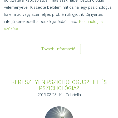
sorozatával kapcsolatban más szakmabeli pszichológus
véleményével. Kiszedte belőlem mit csinál egy pszichológus,
ha elfárad vagy személyes problémák gyötrik. Díjnyertes
interjú kerekedett a beszélgetésből...lásd:
Pszichológus
székében
További információ
:
Pszichológus
székében...
KERESZTYÉN PSZICHOLÓGUS? HIT ÉS
PSZICHOLÓGIA?
2013-03-25 | Kis Gabriella