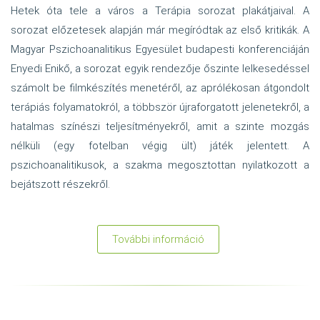
Hetek óta tele a város a Terápia sorozat plakátjaival. A
sorozat előzetesek alapján már megíródtak az első kritikák. A
Magyar Pszichoanalitikus Egyesület budapesti konferenciáján
Enyedi Enikő, a sorozat egyik rendezője őszinte lelkesedéssel
számolt be filmkészítés menetéről, az aprólékosan átgondolt
terápiás folyamatokról, a többször újraforgatott jelenetekről, a
hatalmas színészi teljesítményekről, amit a szinte mozgás
nélküli (egy fotelban végig ült) játék jelentett. A
pszichoanalitikusok, a szakma megosztottan nyilatkozott a
bejátszott részekről.
További információ
:
Az
HBO
Terápia
című