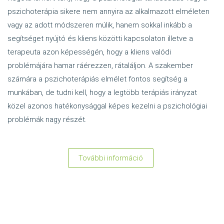
pszichoterápia sikere nem annyira az alkalmazott elméleten
vagy az adott módszeren múlik, hanem sokkal inkább a
segítséget nyújtó és kliens közötti kapcsolaton illetve a
terapeuta azon képességén, hogy a kliens valódi
problémájára hamar ráérezzen, rátaláljon. A szakember
számára a pszichoterápiás elmélet fontos segítség a
munkában, de tudni kell, hogy a legtöbb terápiás irányzat
közel azonos hatékonysággal képes kezelni a pszichológiai
problémák nagy részét.
További információ
:
Hogyan
válasszunk
szakembert,
pszichológust,