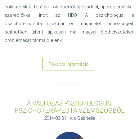
Folytatódik a Terápia - októbertől új évaddal, új problémákkal,
szereplőkkel indít az HBO. A pszichológus, a
pszichoterapeuta szakmai és magánéleti nehézségeit,
sejthetően újfent tipikusan mai magyar élethelyzeteket,
problémákat tár majd elénk.
További információ
:
HBO
Terápia
sorozat
2.
A VÁLTOZÁS PSZICHOLÓGUS,
évad
PSZICHOTERAPEUTA SZEMSZÖGBŐL
2014-03-31 | Kis Gabriella